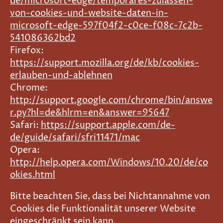
de/microsoft-edge/temporäres-zulassen-
von-cookies-und-website-daten-in-
microsoft-edge-597f04f2-c0ce-f08c-7c2b-
541086362bd2
Firefox:
https://support.mozilla.org/de/kb/cookies-
erlauben-und-ablehnen
Chrome:
http://support.google.com/chrome/bin/answe
r.py?hl=de&hlrm=en&answer=95647
Safari:
https://support.apple.com/de-
de/guide/safari/sfri11471/mac
Opera:
http://help.opera.com/Windows/10.20/de/co
okies.html
Bitte beachten Sie, dass bei Nichtannahme von
Cookies die Funktionalität unserer Website
eingeschränkt sein kann.